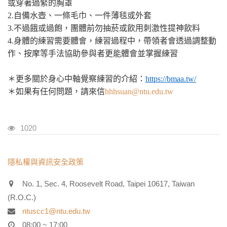
或穿著過緊的胸罩
2.
自備水壺、一條毛巾、一件薄毯或外套
3.
不過餓或過飽，團體前勿抽菸或飲用刺激性提神飲料
4.
身體的練習需要體會，練習過程中，帶領者會透過調整動
作、按摩等手法協助參與者更能體會並掌握練習
＊更多關於身心中軸覺察練習的介紹：
https://bmaa.tw/
＊如果有任何問題，請來信
hhhsuan@ntu.edu.tw
瀏覽人次
1020
:::
隱私權與資訊安全政策
No. 1, Sec. 4, Roosevelt Road, Taipei 10617, Taiwan
(R.O.C.)
ntuscc1@ntu.edu.tw
08:00 ~ 17:00