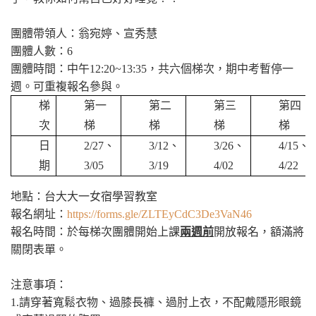
團體帶領人：翁宛婷、宣秀慧
團體人數：6
團體時間：中午12:20~13:35，共六個梯次，期中考暫停一
週。可重複報名參與。
梯
第一
第二
第三
第四
次
梯
梯
梯
梯
日
2/27、
3/12、
3/26、
4/15、
期
3/05
3/19
4/02
4/22
地點：台大大一女宿學習教室
報名網址：
https://forms.gle/ZLTEyCdC3De3VaN46
報名時間：於每梯次團體開始上課
兩週前
開放報名，額滿將
關閉表單。
注意事項：
1.
請穿著寬鬆衣物、過膝長褲、過肘上衣，不配戴隱形眼鏡